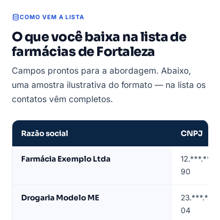
COMO VEM A LISTA
O que você baixa na lista de
farmácias de Fortaleza
Campos prontos para a abordagem. Abaixo,
uma amostra ilustrativa do formato — na lista os
contatos vêm completos.
Razão social
CNPJ
Amostra
Farmácia Exemplo Ltda
12.***.***
de
90
lista
de
Drogaria Modelo ME
23.***.***
farmácias
04
em