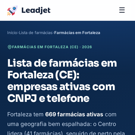
☰
Início
Lista de farmácias
Farmácias em Fortaleza
FARMÁCIAS EM FORTALEZA (CE) · 2026
Lista de farmácias em
Fortaleza (CE):
empresas ativas com
CNPJ e telefone
Fortaleza tem
669 farmácias ativas
com
uma geografia bem espalhada: o Centro
lidera (41 farmácias), seguido de perto pela