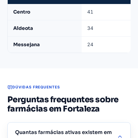
Bairros
Centro
41
com
mais
Aldeota
34
farmácias
ativas
Messejana
24
em
Fortaleza
DÚVIDAS FREQUENTES
Perguntas frequentes sobre
farmácias em Fortaleza
Quantas farmácias ativas existem em