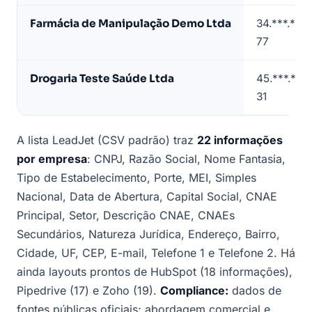
Fortaleza
Farmácia de Manipulação Demo Ltda
34.***.***
(dados
77
de
exemplo)
Drogaria Teste Saúde Ltda
45.***.***
31
A lista LeadJet (CSV padrão) traz
22 informações
por empresa
: CNPJ, Razão Social, Nome Fantasia,
Tipo de Estabelecimento, Porte, MEI, Simples
Nacional, Data de Abertura, Capital Social, CNAE
Principal, Setor, Descrição CNAE, CNAEs
Secundários, Natureza Jurídica, Endereço, Bairro,
Cidade, UF, CEP, E-mail, Telefone 1 e Telefone 2. Há
ainda layouts prontos de HubSpot (18 informações),
Pipedrive (17) e Zoho (19).
Compliance:
dados de
fontes públicas oficiais; abordagem comercial e