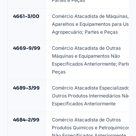
Partes e Peças
a
lista
4661-3/00
Comércio Atacadista de Máquinas,
de
Aparelhos e Equipamentos para Uso
fornecedores
Agropecuário; Partes e Peças
industriais
—
4669-9/99
Comércio Atacadista de Outras
base
Máquinas e Equipamentos Não
LeadJet
Especificados Anteriormente; Partes 
Peças
4689-3/99
Comércio Atacadista Especializado e
Outros Produtos Intermediários Não
Especificados Anteriormente
4684-2/99
Comércio Atacadista de Outros
Produtos Químicos e Petroquímicos
Não Especificados Anteriormente