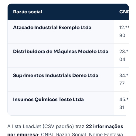
Razão social
CNPJ
Amostra
Atacado Industrial Exemplo Ltda
12.***.
de
90
lista
de
Distribuidora de Máquinas Modelo Ltda
23.***.
fornecedores
04
industriais
(dados
Suprimentos Industriais Demo Ltda
34.***.
de
77
exemplo)
Insumos Químicos Teste Ltda
45.***.
31
A lista LeadJet (CSV padrão) traz
22 informações
por empresa
: CNPJ, Razão Social, Nome Fantasia,