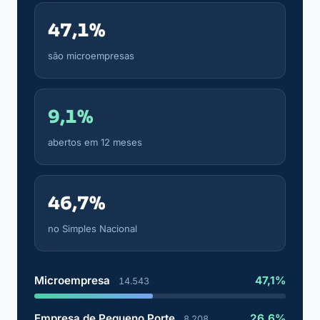
47,1%
são microempresas
9,1%
abertos em 12 meses
46,7%
no Simples Nacional
Microempresa
47,1%
14.543
Empresa de Pequeno Porte
26,6%
8.208