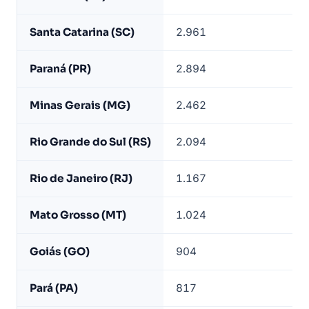
industriais
ativos
Santa Catarina (SC)
2.961
por
estado
Paraná (PR)
2.894
—
base
Minas Gerais (MG)
2.462
LeadJet
Rio Grande do Sul (RS)
2.094
Rio de Janeiro (RJ)
1.167
Mato Grosso (MT)
1.024
Goiás (GO)
904
Pará (PA)
817