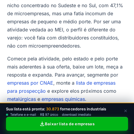
nicho concentrado no Sudeste e no Sul, com 47,1%
de microempresas, mas uma fatia incomum de
empresas de pequeno e médio porte. Por ser uma
atividade vedada ao MEI, o perfil é diferente do
varejo: você fala com distribuidores constituídos,
não com microempreendedores.
Comece pela atividade, pelo estado e pelo porte
mais aderentes à sua oferta, baixe um lote, meça a
resposta e expanda. Para avançar, segmente por
empresas por CNAE
, monte a
lista de empresas
para prospecção
e explore elos próximos como
metalúrgicas
e
empresas químicas
.
Sua lista está pronta:
30.873
fornecedores industriais
×
Telefone e e-mail
·
R$ 97 único
·
download imediato
Baixar lista de empresas
Baixe sua lista de