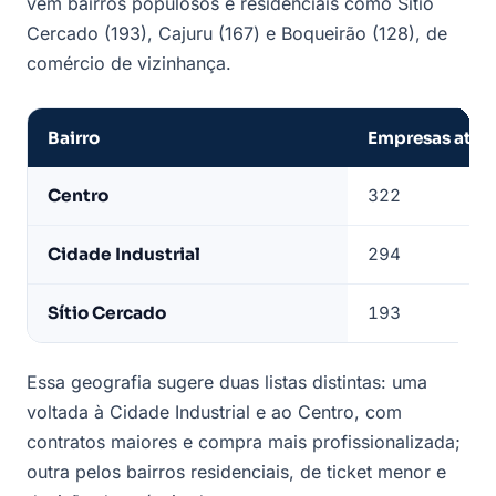
vêm bairros populosos e residenciais como Sítio
Cercado (193), Cajuru (167) e Boqueirão (128), de
comércio de vizinhança.
Bairro
Empresas ativ
Bairros
Centro
322
com
mais
Cidade Industrial
294
estabelecimentos
de
Sítio Cercado
193
alimentação
ativos
em
Essa geografia sugere duas listas distintas: uma
Curitiba
voltada à Cidade Industrial e ao Centro, com
contratos maiores e compra mais profissionalizada;
outra pelos bairros residenciais, de ticket menor e