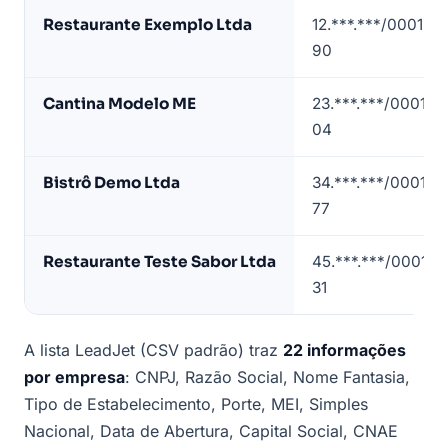
Amostra
Restaurante Exemplo Ltda
12.***.***/0001-
de
90
lista
de
Cantina Modelo ME
23.***.***/0001-
restaurantes
04
em
Curitiba
Bistrô Demo Ltda
34.***.***/0001-
(contatos
77
mascarados)
Restaurante Teste Sabor Ltda
45.***.***/0001-
31
A lista LeadJet (CSV padrão) traz
22 informações
por empresa
: CNPJ, Razão Social, Nome Fantasia,
Tipo de Estabelecimento, Porte, MEI, Simples
Nacional, Data de Abertura, Capital Social, CNAE