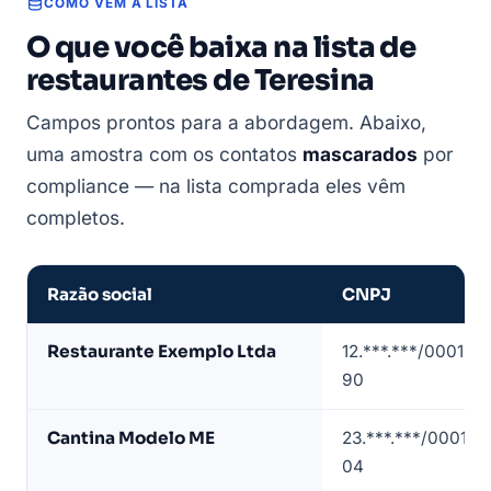
COMO VEM A LISTA
O que você baixa na lista de
restaurantes de Teresina
Campos prontos para a abordagem. Abaixo,
uma amostra com os contatos
mascarados
por
compliance — na lista comprada eles vêm
completos.
Razão social
CNPJ
Amostra
Restaurante Exemplo Ltda
12.***.***/0001-
de
90
lista
de
Cantina Modelo ME
23.***.***/0001-
restaurantes
04
em