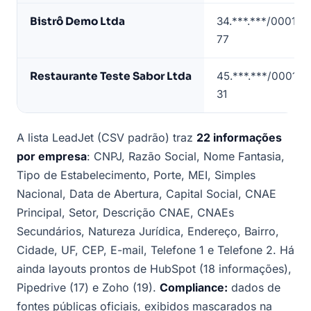
Teresina
Bistrô Demo Ltda
34.***.***/0001-
(contatos
77
mascarados)
Restaurante Teste Sabor Ltda
45.***.***/0001-
31
A lista LeadJet (CSV padrão) traz
22 informações
por empresa
: CNPJ, Razão Social, Nome Fantasia,
Tipo de Estabelecimento, Porte, MEI, Simples
Nacional, Data de Abertura, Capital Social, CNAE
Principal, Setor, Descrição CNAE, CNAEs
Secundários, Natureza Jurídica, Endereço, Bairro,
Cidade, UF, CEP, E-mail, Telefone 1 e Telefone 2. Há
ainda layouts prontos de HubSpot (18 informações),
Pipedrive (17) e Zoho (19).
Compliance:
dados de
fontes públicas oficiais, exibidos mascarados na