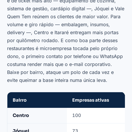
é de ticket mais alto — equipamento de cozinha,
sistema de gestão, cardápio digital —, Jóquei e Vale
Quem Tem reúnem os clientes de maior valor. Para
volume e giro rápido — embalagem, insumos,
delivery —, Centro e Itararé entregam mais portas
por quilômetro rodado. E como boa parte desses
restaurantes é microempresa tocada pelo próprio
dono, o primeiro contato por telefone ou WhatsApp
costuma render mais que o e-mail corporativo.
Baixe por bairro, ataque um polo de cada vez e
evite queimar a base inteira numa única leva.
Bairro
Empresas ativas
Bairros
Centro
100
com
mais
Jóquei
73