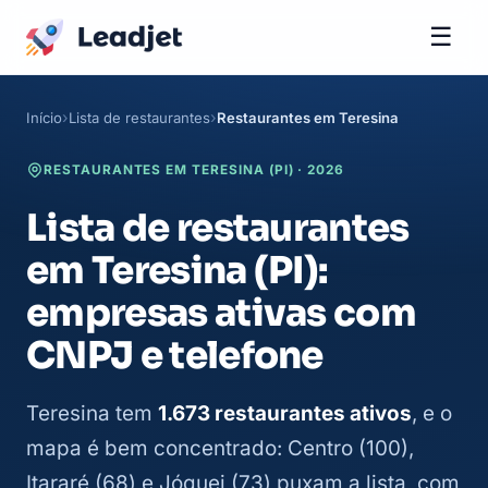
☰
Início
Lista de restaurantes
Restaurantes em Teresina
RESTAURANTES EM TERESINA (PI) · 2026
Lista de restaurantes
em Teresina (PI):
empresas ativas com
CNPJ e telefone
Teresina tem
1.673 restaurantes ativos
, e o
mapa é bem concentrado: Centro (100),
Itararé (68) e Jóquei (73) puxam a lista, com