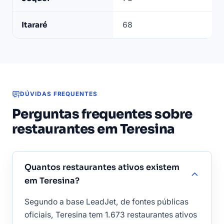
restaurantes
ativos
Itararé
68
em
Teresina
DÚVIDAS FREQUENTES
Perguntas frequentes sobre
restaurantes em Teresina
Quantos restaurantes ativos existem
em Teresina?
Segundo a base LeadJet, de fontes públicas
oficiais, Teresina tem 1.673 restaurantes ativos