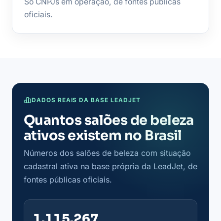
Só CNPJs em operação, de fontes públicas
oficiais.
DADOS REAIS DA BASE LEADJET
Quantos salões de beleza
ativos existem no Brasil
Números dos salões de beleza com situação
cadastral ativa na base própria da LeadJet, de
fontes públicas oficiais.
1.115.267