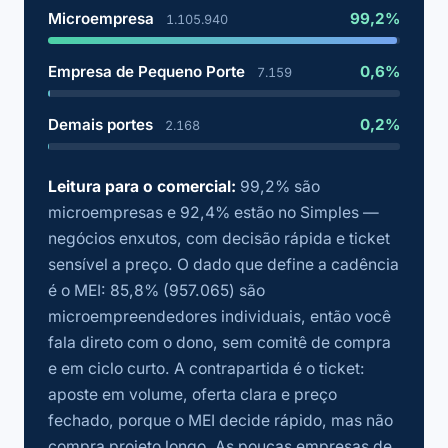
Microempresa
99,2%
1.105.940
Empresa de Pequeno Porte
0,6%
7.159
Demais portes
0,2%
2.168
Leitura para o comercial:
99,2% são
microempresas e 92,4% estão no Simples —
negócios enxutos, com decisão rápida e ticket
sensível a preço. O dado que define a cadência
é o MEI: 85,8% (957.065) são
microempreendedores individuais, então você
fala direto com o dono, sem comitê de compra
e em ciclo curto. A contrapartida é o ticket:
aposte em volume, oferta clara e preço
fechado, porque o MEI decide rápido, mas não
compra projeto longo. As poucas empresas de