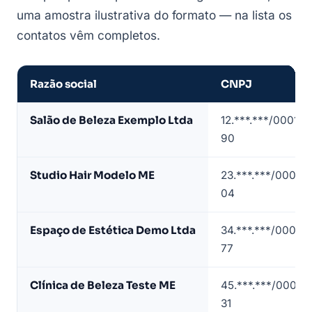
uma amostra ilustrativa do formato — na lista os
contatos vêm completos.
Razão social
CNPJ
Amostra
Salão de Beleza Exemplo Ltda
12.***.***/0001-
de
90
lista
de
Studio Hair Modelo ME
23.***.***/0001-
salões
04
de
beleza
Espaço de Estética Demo Ltda
34.***.***/0001-
(dados
77
de
exemplo)
Clínica de Beleza Teste ME
45.***.***/0001-
31