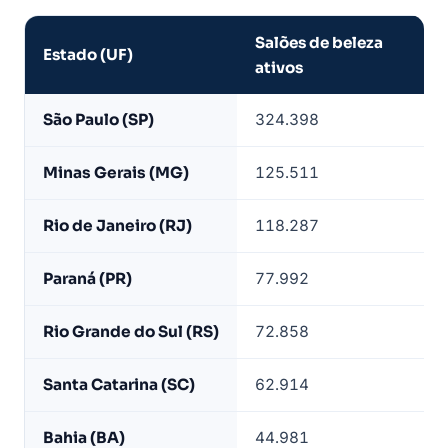
Salões de beleza
Estado (UF)
ativos
Salões
São Paulo (SP)
324.398
de
beleza
Minas Gerais (MG)
125.511
ativos
por
Rio de Janeiro (RJ)
118.287
estado
—
Paraná (PR)
77.992
base
LeadJet
Rio Grande do Sul (RS)
72.858
Santa Catarina (SC)
62.914
Bahia (BA)
44.981