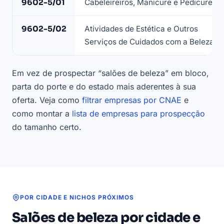
9602-5/01
Cabeleireiros, Manicure e Pedicure
que
compõem
9602-5/02
Atividades de Estética e Outros
a
Serviços de Cuidados com a Beleza
lista
de
Em vez de prospectar “salões de beleza” em bloco,
salões
de
parta do porte e do estado mais aderentes à sua
beleza
oferta. Veja como
filtrar empresas por CNAE
e
—
como montar a
lista de empresas para prospecção
base
do tamanho certo.
LeadJet
POR CIDADE E NICHOS PRÓXIMOS
Salões de beleza por cidade e