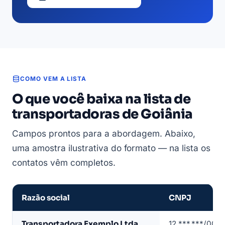
COMO VEM A LISTA
O que você baixa na lista de
transportadoras de Goiânia
Campos prontos para a abordagem. Abaixo,
uma amostra ilustrativa do formato — na lista os
contatos vêm completos.
Razão social
CNPJ
Amostra
Transportadora Exemplo Ltda
12.***.***/0001