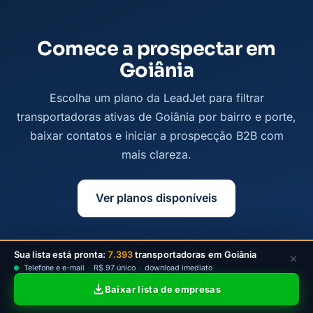
Comece a prospectar em
Goiânia
Escolha um plano da LeadJet para filtrar
transportadoras ativas de Goiânia por bairro e porte,
baixar contatos e iniciar a prospecção B2B com
mais clareza.
Ver planos disponíveis
Sua lista está pronta:
7.393
transportadoras em Goiânia
×
Telefone e e-mail
·
R$ 97 único
·
download imediato
Baixar lista de empresas
© 2026
Leadjet
— Todos os direitos reservados —
contato@leadjet.com.br