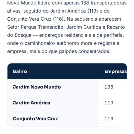
Novo Mundo lidera com apenas 138 transportadoras
ativas, seguido do Jardim América (119) e do
Conjunto Vera Cruz (116). Na sequência aparecem
Setor Parque Tremendão, Jardim Curitiba e Recanto
do Bosque — endereços residenciais e de periferia,
onde o caminhoneiro autônomo mora e registra a
empresa, mais do que galpões concentrados.
Bairro
Empresas at
Bairros
Jardim Novo Mundo
138
com
mais
Jardim América
119
transportadoras
ativas
Conjunto Vera Cruz
116
em
Goiânia