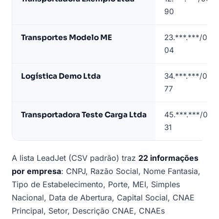
de
90
lista
de
Transportes Modelo ME
23.***.***/000
transportadoras
04
em
Goiânia
Logística Demo Ltda
34.***.***/000
(dados
77
de
exemplo)
Transportadora Teste Carga Ltda
45.***.***/000
31
A lista LeadJet (CSV padrão) traz
22 informações
por empresa
: CNPJ, Razão Social, Nome Fantasia,
Tipo de Estabelecimento, Porte, MEI, Simples
Nacional, Data de Abertura, Capital Social, CNAE
Principal, Setor, Descrição CNAE, CNAEs