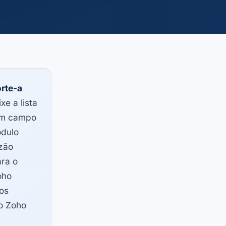
rte-a
xe a lista
um campo
ódulo
azão
ra o
oho
os
 o Zoho