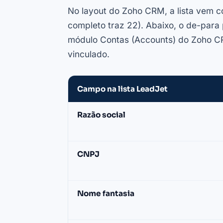
No layout do Zoho CRM, a lista vem 
completo traz 22). Abaixo, o de-para
módulo Contas (Accounts) do Zoho 
vinculado.
Campo na lista LeadJet
Mapeamento
Razão social
de
campos:
lista
CNPJ
LeadJet
→
Zoho
Nome fantasia
CRM
(módulo