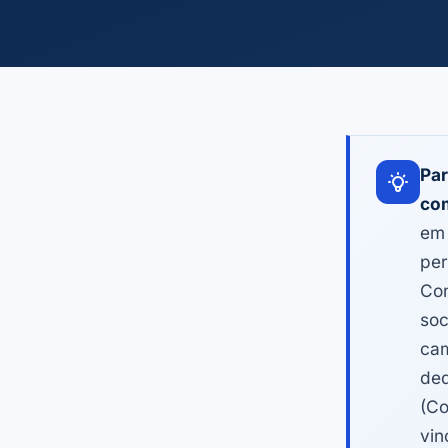
Par
com
em 
per
Con
soc
cam
ded
(Co
vin