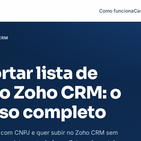
Como funciona
Ca
 CRM
ar lista de
o Zoho CRM: o
sso completo
B com CNPJ e quer subir no Zoho CRM sem