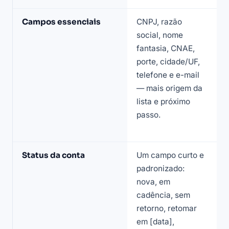
CRM
Campos essenciais
CNPJ, razão
S
social, nome
v
fantasia, CNAE,
s
porte, cidade/UF,
c
telefone e e-mail
c
— mais origem da
C
lista e próximo
s
passo.
s
p
Status da conta
Um campo curto e
E
padronizado:
a
nova, em
d
cadência, sem
c
retorno, retomar
a
em [data],
c