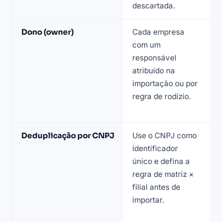
descartada.
Dono (owner)
Cada empresa
C
com um
n
responsável
f
atribuído na
d
importação ou por
q
regra de rodízio.
f
m
Deduplicação por CNPJ
Use o CNPJ como
A
identificador
e
único e defina a
c
regra de matriz ×
n
filial antes de
e
importar.
d
C