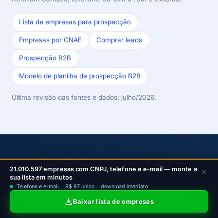
Lista de empresas para prospecção
Empresas por CNAE
Comprar leads
Prospecção B2B
Modelo de planilha de prospecção B2B
Última revisão das fontes e dados: julho/2026.
Comece com a lista certa no
21.010.597 empresas com CNPJ, telefone e e-mail — monte a
×
sua lista em minutos
CRM
Telefone e e-mail
·
R$ 97 único
·
download imediato
Baixar lista de empresas
Escolha um plano da LeadJet para filtrar empresas