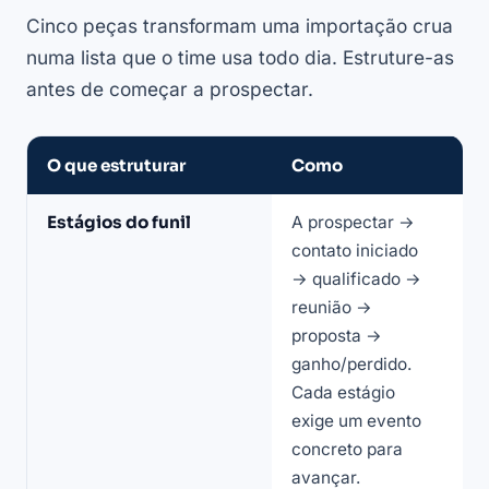
Cinco peças transformam uma importação crua
numa lista que o time usa todo dia. Estruture-as
antes de começar a prospectar.
O que estruturar
Como
P
O
Estágios do funil
A prospectar →
D
que
contato iniciado
p
estruturar
→ qualificado →
v
ao
reunião →
o
organizar
proposta →
o
a
ganho/perdido.
e
lista
Cada estágio
p
de
exige um evento
prospecção
concreto para
no
avançar.