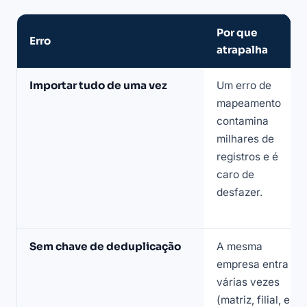
Por que
Erro
atrapalha
Erros
Importar tudo de uma vez
Um erro de
comuns
mapeamento
ao
contamina
organizar
milhares de
a
registros e é
lista
caro de
de
desfazer.
prospecção
no
CRM
Sem chave de deduplicação
A mesma
e
empresa entra
como
várias vezes
corrigir
(matriz, filial, e-