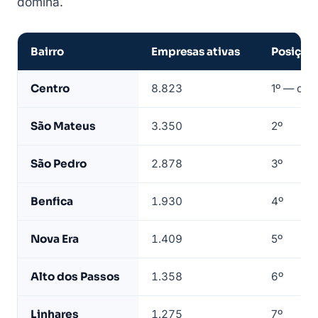
domina.
Bairro
Empresas ativas
Posição
Empresas
Centro
8.823
1º — cor
de
Juiz
São Mateus
3.350
2º
de
Fora
São Pedro
2.878
3º
por
bairro
Benfica
1.930
4º
—
base
Nova Era
1.409
5º
LeadJet
Alto dos Passos
1.358
6º
Linhares
1.275
7º