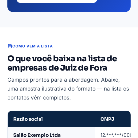
COMO VEM A LISTA
O que você baixa na lista de
empresas de Juiz de Fora
Campos prontos para a abordagem. Abaixo,
uma amostra ilustrativa do formato — na lista os
contatos vêm completos.
Razão social
CNPJ
Amostra
Salão Exemplo Ltda
12.***.***/0001-