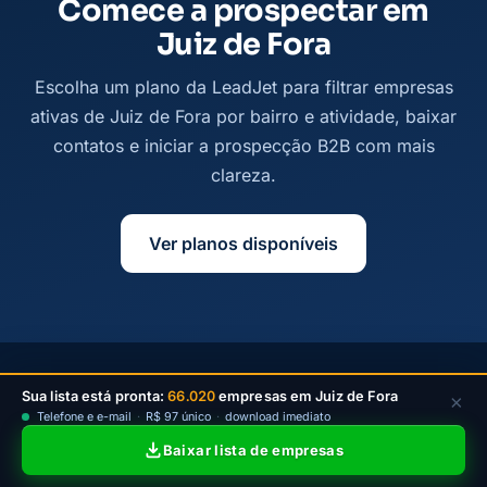
Comece a prospectar em
Juiz de Fora
Escolha um plano da LeadJet para filtrar empresas
ativas de Juiz de Fora por bairro e atividade, baixar
contatos e iniciar a prospecção B2B com mais
clareza.
Ver planos disponíveis
© 2026
Leadjet
— Todos os direitos reservados —
Sua lista está pronta:
66.020
empresas em Juiz de Fora
×
contato@leadjet.com.br
Telefone e e-mail
·
R$ 97 único
·
download imediato
Política de Privacidade
·
Planos
Baixar lista de empresas