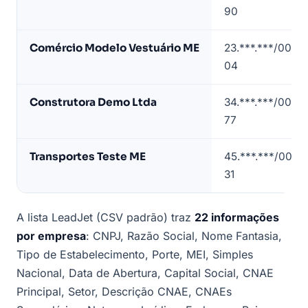
de
90
lista
de
Comércio Modelo Vestuário ME
23.***.***/0001-
empresas
04
em
Juiz
Construtora Demo Ltda
34.***.***/0001-
de
77
Fora
(dados
Transportes Teste ME
45.***.***/0001-
de
31
exemplo)
A lista LeadJet (CSV padrão) traz
22 informações
por empresa
: CNPJ, Razão Social, Nome Fantasia,
Tipo de Estabelecimento, Porte, MEI, Simples
Nacional, Data de Abertura, Capital Social, CNAE
Principal, Setor, Descrição CNAE, CNAEs