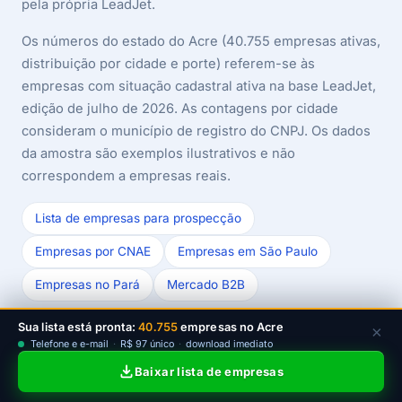
pela própria LeadJet.
Os números do estado do Acre (40.755 empresas ativas,
distribuição por cidade e porte) referem-se às
empresas com situação cadastral ativa na base LeadJet,
edição de julho de 2026. As contagens por cidade
consideram o município de registro do CNPJ. Os dados
da amostra são exemplos ilustrativos e não
correspondem a empresas reais.
Lista de empresas para prospecção
Empresas por CNAE
Empresas em São Paulo
Empresas no Pará
Mercado B2B
Última revisão das fontes e dados: julho/2026.
Sua lista está pronta:
40.755
empresas no Acre
×
Telefone e e-mail
·
R$ 97 único
·
download imediato
Baixar lista de empresas