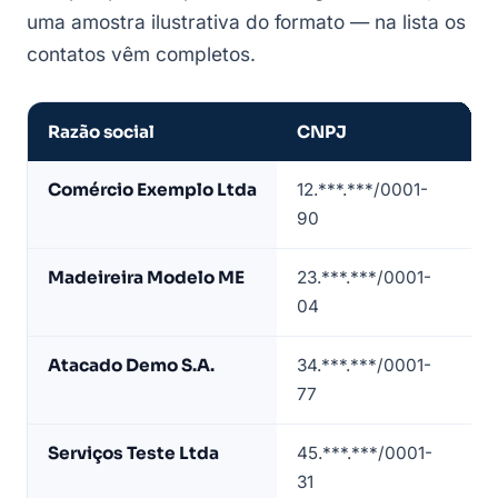
uma amostra ilustrativa do formato — na lista os
contatos vêm completos.
Razão social
CNPJ
CN
Amostra
Comércio Exemplo Ltda
12.***.***/0001-
47
de
90
4/
lista
de
Madeireira Modelo ME
23.***.***/0001-
16
empresas
04
2/
no
Acre
Atacado Demo S.A.
34.***.***/0001-
47
(dados
77
0/
de
exemplo)
Serviços Teste Ltda
45.***.***/0001-
70
31
4/