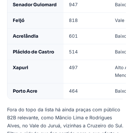
Senador Guiomard
947
Baixo A
Feijó
818
Vale do 
Acrelândia
601
Baixo A
Plácido de Castro
514
Baixo Ac
Xapuri
497
Alto Acr
Mendes
Porto Acre
464
Baixo A
Fora do topo da lista há ainda praças com público
B2B relevante, como Mâncio Lima e Rodrigues
Alves, no Vale do Juruá, vizinhas a Cruzeiro do Sul.