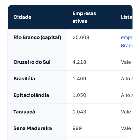
Empresas
Cidade
Lista
ativas
Cidades
Rio Branco (capital)
25.608
empresa
do
Branco
Acre
com
Cruzeiro do Sul
4.218
Vale do
mais
empresas
Brasiléia
1.409
Alto Acr
ativas
—
Epitaciolândia
1.050
Alto Acr
base
LeadJet
Tarauacá
1.043
Vale do
Sena Madureira
999
Vale do