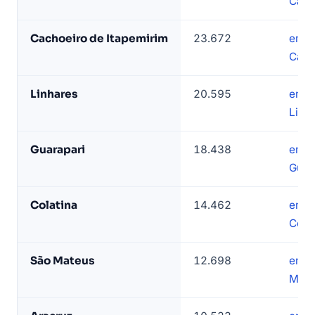
Cari
base
LeadJet
Cachoeiro de Itapemirim
23.672
empr
Cach
Linhares
20.595
empr
Linh
Guarapari
18.438
empr
Guar
Colatina
14.462
empr
Cola
São Mateus
12.698
empr
Mate