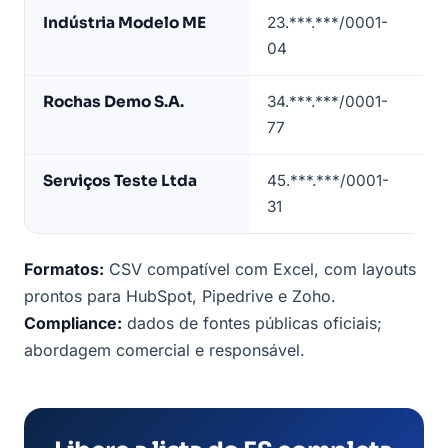
de
Indústria Modelo ME
23.***.***/0001-
24
empresas
04
1/
no
Espírito
Rochas Demo S.A.
34.***.***/0001-
23
Santo
77
5/
(dados
de
Serviços Teste Ltda
45.***.***/0001-
70
exemplo)
31
4/
Formatos:
CSV compatível com Excel, com layouts
prontos para HubSpot, Pipedrive e Zoho.
Compliance:
dados de fontes públicas oficiais;
abordagem comercial e responsável.