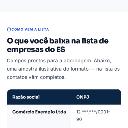
COMO VEM A LISTA
O que você baixa na lista de
empresas do ES
Campos prontos para a abordagem. Abaixo,
uma amostra ilustrativa do formato — na lista os
contatos vêm completos.
Razão social
CNPJ
CN
Amostra
Comércio Exemplo Ltda
12.***.***/0001-
47
de
90
4/
lista