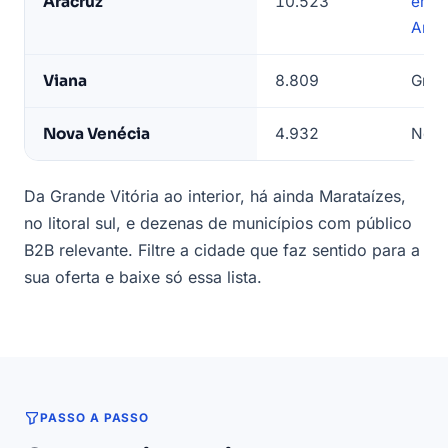
Aracruz
10.523
empr
Arac
Viana
8.809
Gran
Nova Venécia
4.932
Noro
Da Grande Vitória ao interior, há ainda Marataízes,
no litoral sul, e dezenas de municípios com público
B2B relevante. Filtre a cidade que faz sentido para a
sua oferta e baixe só essa lista.
PASSO A PASSO