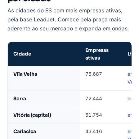
As cidades do ES com mais empresas ativas,
pela base LeadJet. Comece pela praça mais
aderente ao seu mercado e expanda em ondas.
Empresas
Cidade
Lista
ativas
Cidades
Vila Velha
75.687
empr
do
Velh
Espírito
Santo
Serra
72.444
empr
com
mais
Vitória (capital)
61.754
empr
empresas
ativas
Cariacica
43.416
empr
—