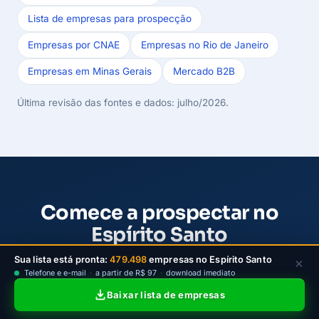
Lista de empresas para prospecção
Empresas por CNAE
Empresas no Rio de Janeiro
Empresas em Minas Gerais
Mercado B2B
Última revisão das fontes e dados: julho/2026.
Comece a prospectar no
Espírito Santo
Sua lista está pronta:
479.498
empresas no Espírito Santo
Escolha um plano da LeadJet para filtrar empresas
×
Telefone e e-mail
·
a partir de R$ 97
·
download imediato
ativas do ES por cidade e atividade, baixar contatos
Baixar lista de empresas
e iniciar a prospecção B2B com mais clareza.