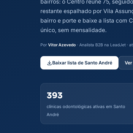
bairros: o Centro reúne 75, segui
restante espalhado por Vila Assunç
bairro e porte e baixe a lista com
único, sem mensalidade.
Por
Vitor Azevedo
· Analista B2B na LeadJet · 
Baixar lista de Santo André
Ver
393
clínicas odontológicas ativas em Santo
André