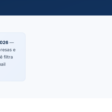
2026
—
presas e
 filtra
ail