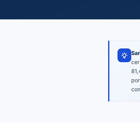
San
cer
81,
por
com