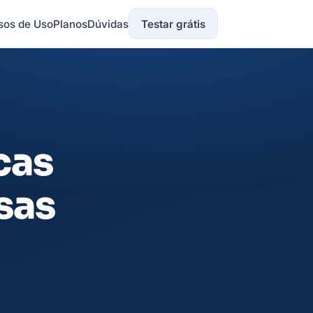
sos de Uso
Planos
Dúvidas
Testar grátis
cas
sas