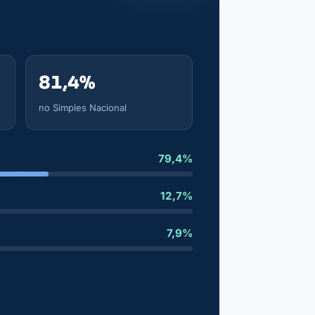
81,4%
no Simples Nacional
79,4%
12,7%
7,9%