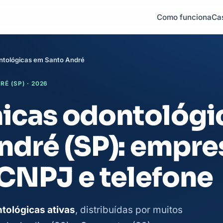
Como funciona
Ca
ontológicas em Santo André
É (SP) · 2026
ínicas odontológi
ndré (SP): empre
 CNPJ e telefone
ntológicas ativas
, distribuídas por muitos