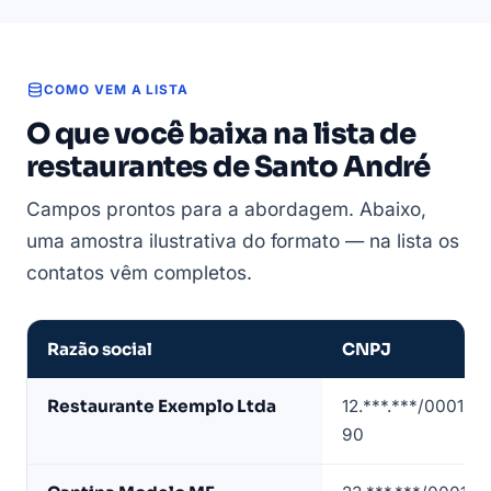
COMO VEM A LISTA
O que você baixa na lista de
restaurantes de Santo André
Campos prontos para a abordagem. Abaixo,
uma amostra ilustrativa do formato — na lista os
contatos vêm completos.
Razão social
CNPJ
Amostra
Restaurante Exemplo Ltda
12.***.***/0001-
de
90
lista
de