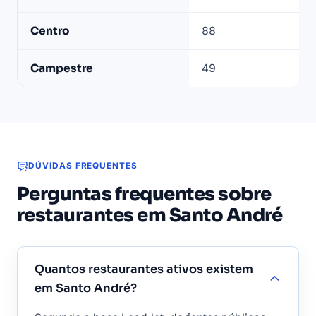
André:
bairros
Centro
88
com
mais
Campestre
49
estabelecimentos
de
alimentação
ativos
DÚVIDAS FREQUENTES
Perguntas frequentes sobre
restaurantes em Santo André
Quantos restaurantes ativos existem
em Santo André?