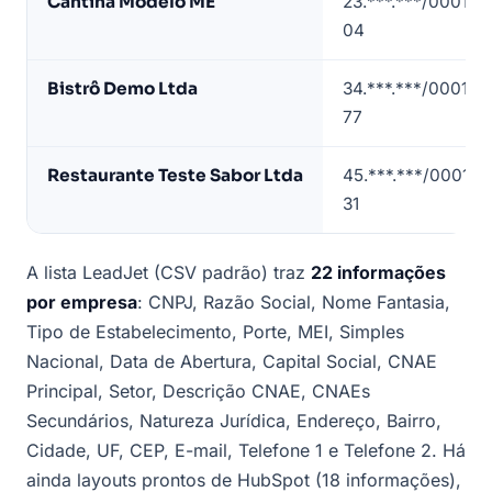
Cantina Modelo ME
23.***.***/0001-
restaurantes
04
em
Santo
Bistrô Demo Ltda
34.***.***/0001-
André
77
(dados
de
Restaurante Teste Sabor Ltda
45.***.***/0001-
exemplo)
31
A lista LeadJet (CSV padrão) traz
22 informações
por empresa
: CNPJ, Razão Social, Nome Fantasia,
Tipo de Estabelecimento, Porte, MEI, Simples
Nacional, Data de Abertura, Capital Social, CNAE
Principal, Setor, Descrição CNAE, CNAEs
Secundários, Natureza Jurídica, Endereço, Bairro,
Cidade, UF, CEP, E-mail, Telefone 1 e Telefone 2. Há
ainda layouts prontos de HubSpot (18 informações),