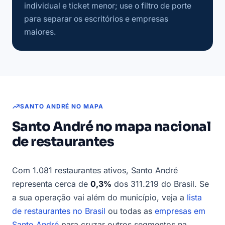
individual e ticket menor; use o filtro de porte
para separar os escritórios e empresas
maiores.
SANTO ANDRÉ NO MAPA
Santo André no mapa nacional
de restaurantes
Com 1.081 restaurantes ativos, Santo André
representa cerca de
0,3%
dos 311.219 do Brasil. Se
a sua operação vai além do município, veja a
lista
de restaurantes no Brasil
ou todas as
empresas em
Santo André
para cruzar outros segmentos na