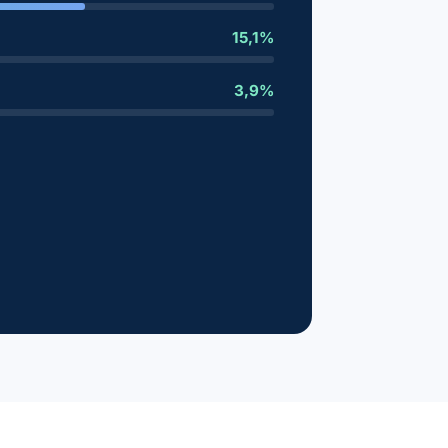
15,1%
3,9%