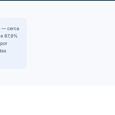
6
— cerca
 e 87,9%
 por
das