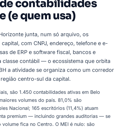
 de contabilidades
e (e quem usa)
Horizonte junta, num só arquivo, os
a capital, com CNPJ, endereço, telefone e e-
as de ERP e software fiscal, bancos e
 a classe contábil — o ecossistema que orbita
m BH a atividade se organiza como um corredor
região centro-sul da capital.
iais, são 1.450 contabilidades ativas em Belo
aiores volumes do país. 81,0% são
es Nacional; 165 escritórios (11,4%) atuam
nta premium — incluindo grandes auditorias — se
 volume fica no Centro. O MEI é nulo: são