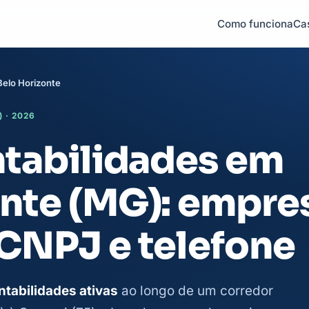
Como funciona
Ca
Belo Horizonte
 · 2026
ntabilidades em
onte (MG): empre
 CNPJ e telefone
ntabilidades ativas
ao longo de um corredor