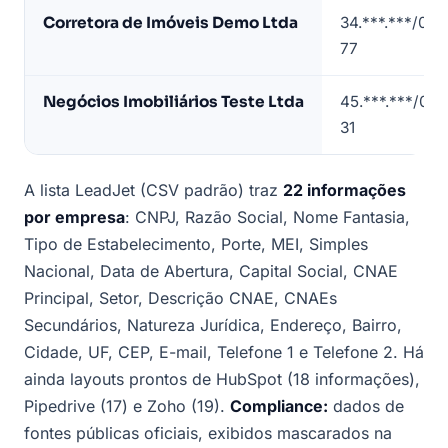
Belo
Corretora de Imóveis Demo Ltda
34.***.***/000
Horizonte
77
(contatos
mascarados)
Negócios Imobiliários Teste Ltda
45.***.***/000
31
A lista LeadJet (CSV padrão) traz
22 informações
por empresa
: CNPJ, Razão Social, Nome Fantasia,
Tipo de Estabelecimento, Porte, MEI, Simples
Nacional, Data de Abertura, Capital Social, CNAE
Principal, Setor, Descrição CNAE, CNAEs
Secundários, Natureza Jurídica, Endereço, Bairro,
Cidade, UF, CEP, E-mail, Telefone 1 e Telefone 2. Há
ainda layouts prontos de HubSpot (18 informações),
Pipedrive (17) e Zoho (19).
Compliance:
dados de
fontes públicas oficiais, exibidos mascarados na