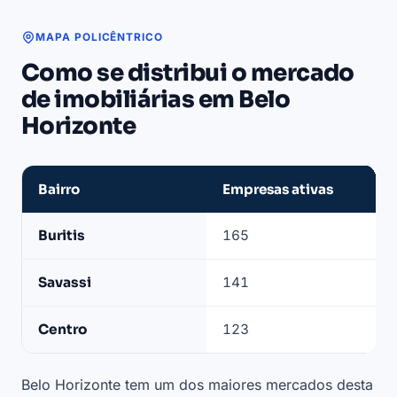
MAPA POLICÊNTRICO
Como se distribui o mercado
de imobiliárias em Belo
Horizonte
Bairro
Empresas ativas
Bairros
Buritis
165
com
mais
Savassi
141
imobiliárias
ativas
Centro
123
em
Belo
Horizonte
Belo Horizonte tem um dos maiores mercados desta