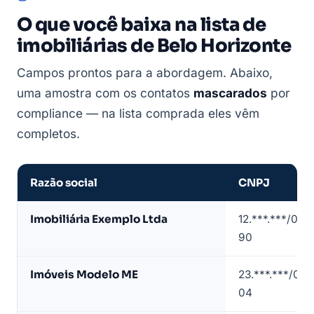
O que você baixa na lista de
imobiliárias de Belo Horizonte
Campos prontos para a abordagem. Abaixo,
uma amostra com os contatos
mascarados
por
compliance — na lista comprada eles vêm
completos.
Razão social
CNPJ
Amostra
Imobiliária Exemplo Ltda
12.***.***/000
de
90
lista
de
Imóveis Modelo ME
23.***.***/000
imobiliárias
04
em