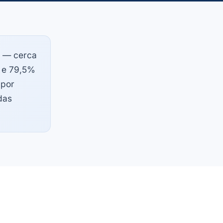
— cerca
 e 79,5%
 por
das