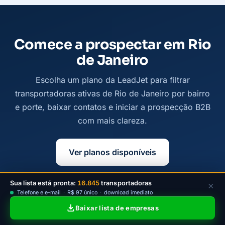
Comece a prospectar em Rio
de Janeiro
Escolha um plano da LeadJet para filtrar
transportadoras ativas de Rio de Janeiro por bairro
e porte, baixar contatos e iniciar a prospecção B2B
com mais clareza.
Ver planos disponíveis
Sua lista está pronta:
16.845
transportadoras
×
Telefone e e-mail
·
R$ 97 único
·
download imediato
Baixar lista de empresas
© 2026
Leadjet
— Todos os direitos reservados —