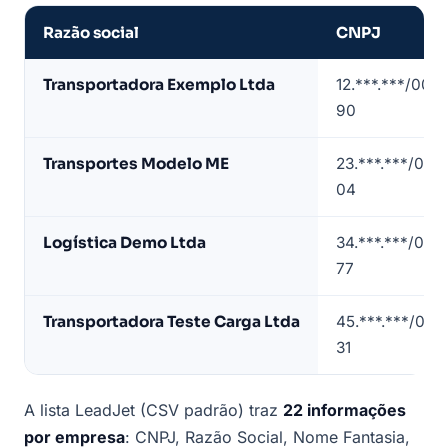
Razão social
CNPJ
Amostra
Transportadora Exemplo Ltda
12.***.***/0001
de
90
lista
de
Transportes Modelo ME
23.***.***/000
transportadoras
04
em
Rio
Logística Demo Ltda
34.***.***/000
de
77
Janeiro
(dados
Transportadora Teste Carga Ltda
45.***.***/000
de
31
exemplo)
A lista LeadJet (CSV padrão) traz
22 informações
por empresa
: CNPJ, Razão Social, Nome Fantasia,