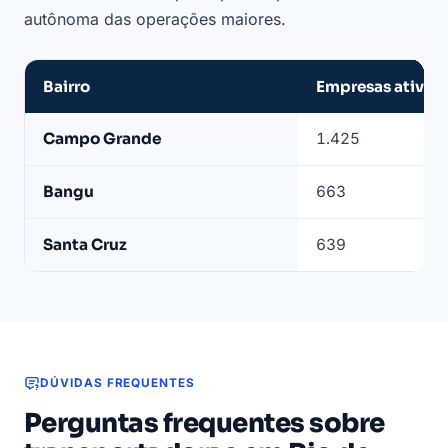
autônoma das operações maiores.
Bairro
Empresas ativas
Bairros
Campo Grande
1.425
com
mais
Bangu
663
transportadoras
ativas
Santa Cruz
639
no
Rio
de
Janeiro
DÚVIDAS FREQUENTES
Perguntas frequentes sobre