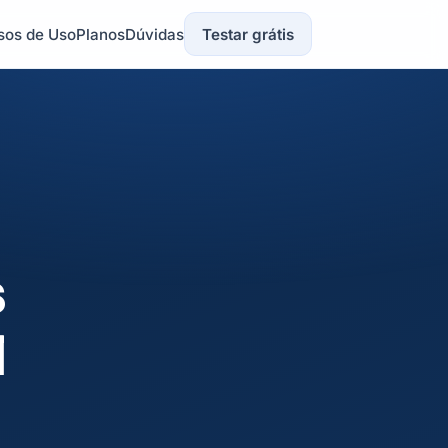
sos de Uso
Planos
Dúvidas
Testar grátis
s
l