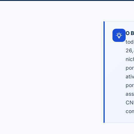
O B
tod
26,
nic
por
ati
por
ass
CNP
com