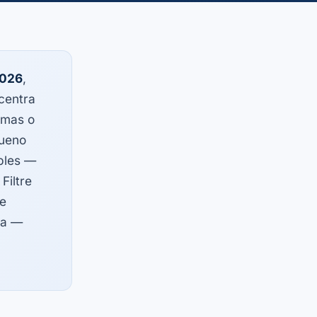
2026
,
centra
 mas o
queno
ples —
Filtre
de
sa —