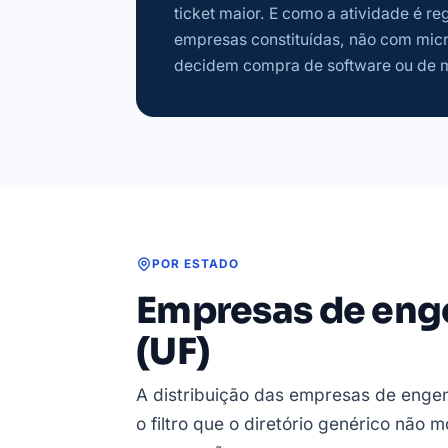
ticket maior. E como a atividade é 
empresas constituídas, não com mic
decidem compra de software ou de m
POR ESTADO
Empresas de eng
(UF)
A distribuição das empresas de engen
o filtro que o diretório genérico não