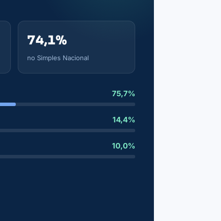
74,1%
no Simples Nacional
75,7%
14,4%
10,0%