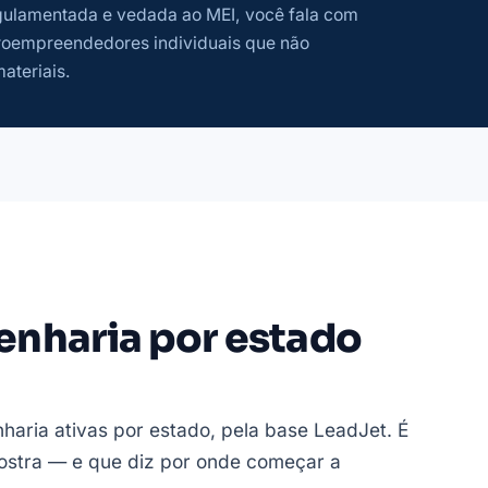
regulamentada e vedada ao MEI, você fala com
roempreendedores individuais que não
ateriais.
enharia por estado
haria ativas por estado, pela base LeadJet. É
 mostra — e que diz por onde começar a