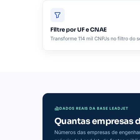
Filtre por UF e CNAE
Transforme 114 mil CNPJs no filtro do se
DADOS REAIS DA BASE LEADJET
Quantas empresas de
Números das empresas de engenhari