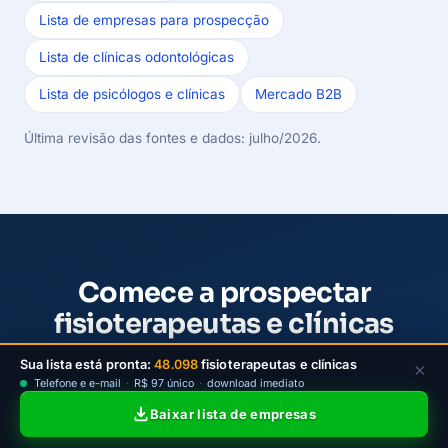
Lista de empresas para prospecção
Lista de clínicas odontológicas
Lista de psicólogos e clínicas
Mercado B2B
Última revisão das fontes e dados: julho/2026.
Comece a prospectar
fisioterapeutas e clínicas
Escolha um plano da LeadJet para filtrar
Sua lista está pronta:
48.098
fisioterapeutas e clínicas
×
Telefone e e-mail
·
R$ 97 único
·
download imediato
fisioterapeutas e clínicas ativas por estado, cidade e
Baixar lista de empresas
porte, baixar contatos e iniciar a prospecção B2B
com mais clareza.