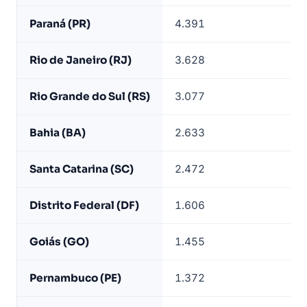
por
Paraná (PR)
4.391
estado
—
Rio de Janeiro (RJ)
3.628
base
LeadJet
Rio Grande do Sul (RS)
3.077
Bahia (BA)
2.633
Santa Catarina (SC)
2.472
Distrito Federal (DF)
1.606
Goiás (GO)
1.455
Pernambuco (PE)
1.372