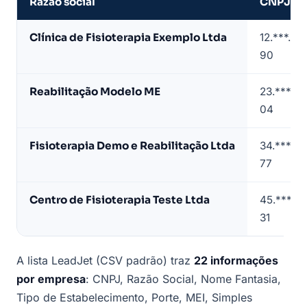
Razão social
CNPJ
Amostra
Clínica de Fisioterapia Exemplo Ltda
12.***.**
de
90
lista
de
Reabilitação Modelo ME
23.***.**
fisioterapeutas
04
e
clínicas
Fisioterapia Demo e Reabilitação Ltda
34.***.**
(contatos
77
mascarados)
Centro de Fisioterapia Teste Ltda
45.***.**
31
A lista LeadJet (CSV padrão) traz
22 informações
por empresa
: CNPJ, Razão Social, Nome Fantasia,
Tipo de Estabelecimento, Porte, MEI, Simples