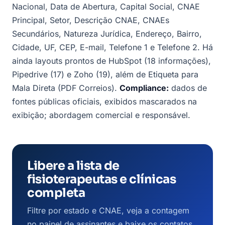
Nacional, Data de Abertura, Capital Social, CNAE
Principal, Setor, Descrição CNAE, CNAEs
Secundários, Natureza Jurídica, Endereço, Bairro,
Cidade, UF, CEP, E-mail, Telefone 1 e Telefone 2. Há
ainda layouts prontos de HubSpot (18 informações),
Pipedrive (17) e Zoho (19), além de Etiqueta para
Mala Direta (PDF Correios).
Compliance:
dados de
fontes públicas oficiais, exibidos mascarados na
exibição; abordagem comercial e responsável.
Libere a lista de
fisioterapeutas e clínicas
completa
Filtre por estado e CNAE, veja a contagem
no painel de assinantes e baixe os contatos