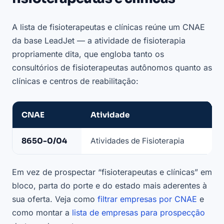
A lista de fisioterapeutas e clínicas reúne um CNAE
da base LeadJet — a atividade de fisioterapia
propriamente dita, que engloba tanto os
consultórios de fisioterapeutas autônomos quanto as
clínicas e centros de reabilitação:
CNAE
Atividade
Em
CNAE
8650-0/04
Atividades de Fisioterapia
48
que
compõe
Em vez de prospectar “fisioterapeutas e clínicas” em
a
bloco, parta do porte e do estado mais aderentes à
lista
de
sua oferta. Veja como
filtrar empresas por CNAE
e
fisioterapeutas
como montar a
lista de empresas para prospecção