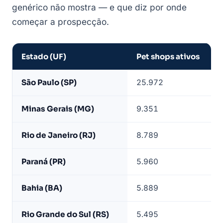
genérico não mostra — e que diz por onde
começar a prospecção.
Estado (UF)
Pet shops ativos
Pet
São Paulo (SP)
25.972
shops
ativos
Minas Gerais (MG)
9.351
por
estado
Rio de Janeiro (RJ)
8.789
—
base
Paraná (PR)
5.960
LeadJet
Bahia (BA)
5.889
Rio Grande do Sul (RS)
5.495