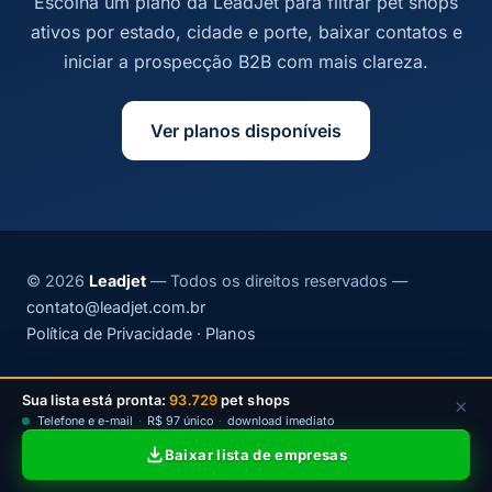
Escolha um plano da LeadJet para filtrar pet shops
ativos por estado, cidade e porte, baixar contatos e
iniciar a prospecção B2B com mais clareza.
Ver planos disponíveis
© 2026
Leadjet
— Todos os direitos reservados —
contato@leadjet.com.br
Política de Privacidade
·
Planos
Sua lista está pronta:
93.729
pet shops
×
Telefone e e-mail
·
R$ 97 único
·
download imediato
Baixar lista de empresas