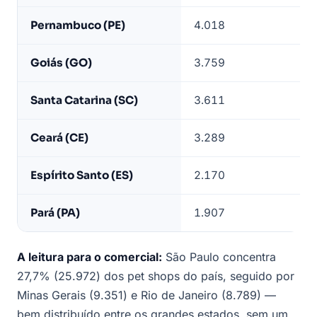
Pernambuco (PE)
4.018
Goiás (GO)
3.759
Santa Catarina (SC)
3.611
Ceará (CE)
3.289
Espírito Santo (ES)
2.170
Pará (PA)
1.907
A leitura para o comercial:
São Paulo concentra
27,7% (25.972) dos pet shops do país, seguido por
Minas Gerais (9.351) e Rio de Janeiro (8.789) —
bem distribuído entre os grandes estados, sem um