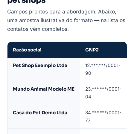
pet shops
Campos prontos para a abordagem. Abaixo,
uma amostra ilustrativa do formato — na lista os
contatos vêm completos.
Razão social
CNPJ
Amostra
Pet Shop Exemplo Ltda
12.***.***/0001-
de
90
lista
de
Mundo Animal Modelo ME
23.***.***/0001-
pet
04
shops
(dados
Casa do Pet Demo Ltda
34.***.***/0001-
de
77
exemplo)