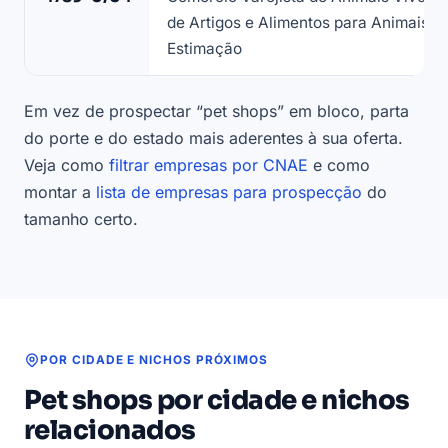
que
de Artigos e Alimentos para Animais d
compõe
Estimação
a
lista
Em vez de prospectar “pet shops” em bloco, parta
de
do porte e do estado mais aderentes à sua oferta.
pet
shops
Veja como
filtrar empresas por CNAE
e como
—
montar a
lista de empresas para prospecção
do
base
tamanho certo.
LeadJet
POR CIDADE E NICHOS PRÓXIMOS
Pet shops por cidade e nichos
relacionados