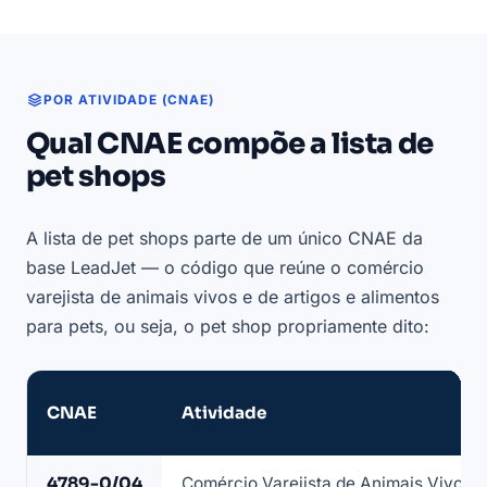
POR ATIVIDADE (CNAE)
Qual CNAE compõe a lista de
pet shops
A lista de pet shops parte de um único CNAE da
base LeadJet — o código que reúne o comércio
varejista de animais vivos e de artigos e alimentos
para pets, ou seja, o pet shop propriamente dito:
CNAE
Atividade
CNAE
4789-0/04
Comércio Varejista de Animais Vivos e