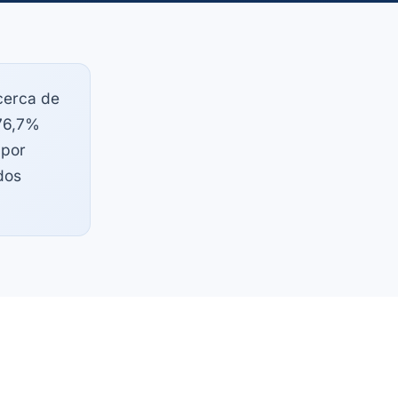
erca de
 76,7%
 por
dos