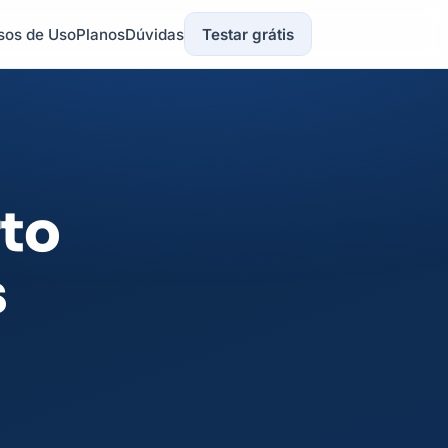
sos de Uso
Planos
Dúvidas
Testar grátis
rto
s