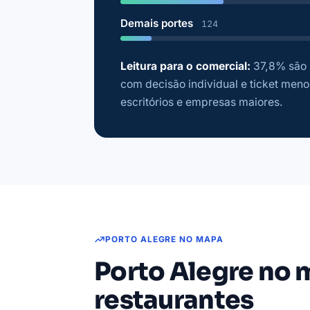
Demais portes
124
Leitura para o comercial:
37,8% são 
com decisão individual e ticket menor
escritórios e empresas maiores.
PORTO ALEGRE NO MAPA
Porto Alegre no 
restaurantes