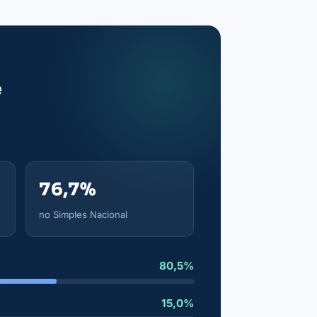
e
76,7%
no Simples Nacional
80,5%
15,0%