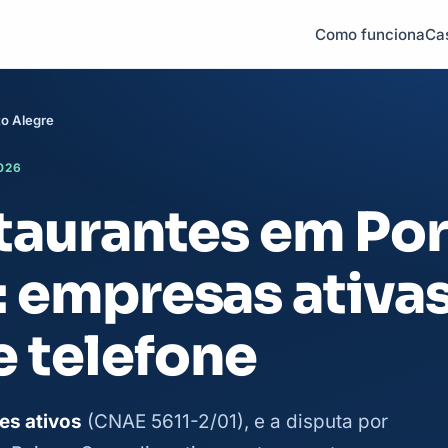
Como funciona
Ca
o Alegre
026
staurantes em Po
: empresas ativa
 telefone
es ativos
(CNAE 5611-2/01), e a disputa por