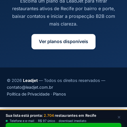
Escolha um plano da LeadJet para filtrar
restaurantes ativos de Recife por bairro e porte,
baixar contatos e iniciar a prospecção B2B com
mais clareza.
Ver planos disponíveis
© 2026
Leadjet
— Todos os direitos reservados —
contato@leadjet.com.br
Política de Privacidade
·
Planos
Sua lista está pronta:
2.704
restaurantes em Recife
×
Telefone e e-mail
·
R$ 97 único
·
download imediato