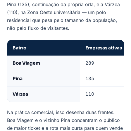
Pina (135), continuação da própria orla, e a Várzea
(110), na Zona Oeste universitária — um polo
residencial que pesa pelo tamanho da população,
não pelo fluxo de visitantes.
Bairro
Empresas ativas
Concentração
Boa Viagem
289
de
alimentação
Pina
135
por
bairro
Várzea
110
em
Recife
Na prática comercial, isso desenha duas frentes.
Boa Viagem e o vizinho Pina concentram o público
de maior ticket e a rota mais curta para quem vende