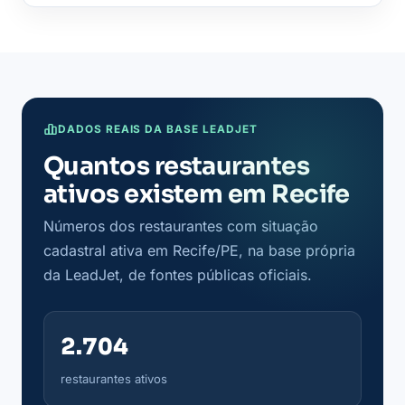
DADOS REAIS DA BASE LEADJET
Quantos restaurantes
ativos existem em Recife
Números dos restaurantes com situação
cadastral ativa em Recife/PE, na base própria
da LeadJet, de fontes públicas oficiais.
2.704
restaurantes ativos