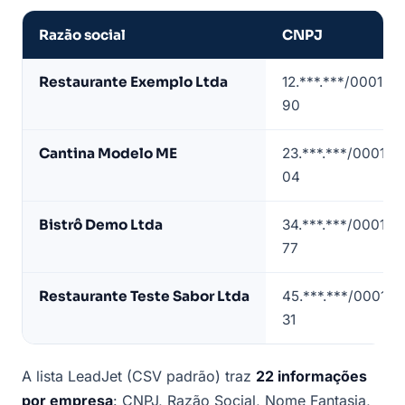
Razão social
CNPJ
Amostra
Restaurante Exemplo Ltda
12.***.***/0001-
de
90
lista
de
Cantina Modelo ME
23.***.***/0001-
restaurantes
04
em
Recife
Bistrô Demo Ltda
34.***.***/0001-
(dados
77
de
exemplo)
Restaurante Teste Sabor Ltda
45.***.***/0001-
31
A lista LeadJet (CSV padrão) traz
22 informações
por empresa
: CNPJ, Razão Social, Nome Fantasia,