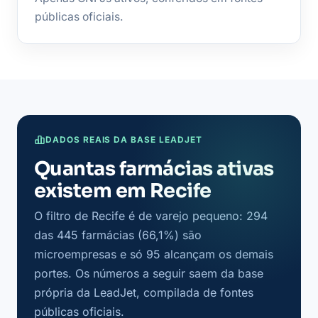
públicas oficiais.
DADOS REAIS DA BASE LEADJET
Quantas farmácias ativas
existem em Recife
O filtro de Recife é de varejo pequeno: 294
das 445 farmácias (66,1%) são
microempresas e só 95 alcançam os demais
portes. Os números a seguir saem da base
própria da LeadJet, compilada de fontes
públicas oficiais.