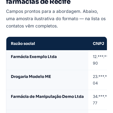
farmácias de Recife
Campos prontos para a abordagem. Abaixo,
uma amostra ilustrativa do formato — na lista os
contatos vêm completos.
Razão social
CNPJ
Amostra
Farmácia Exemplo Ltda
12.***.***
de
90
lista
de
Drogaria Modelo ME
23.***.***
farmácias
04
em
Recife
Farmácia de Manipulação Demo Ltda
34.***.***
(dados
77
de
exemplo)