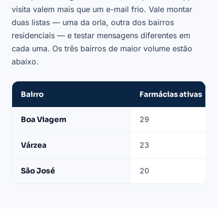
visita valem mais que um e-mail frio. Vale montar
duas listas — uma da orla, outra dos bairros
residenciais — e testar mensagens diferentes em
cada uma. Os três bairros de maior volume estão
abaixo.
Bairro
Farmácias ativas
Bairros
Boa Viagem
29
com
mais
Várzea
23
farmácias
ativas
São José
20
em
Recife
(base
LeadJet,