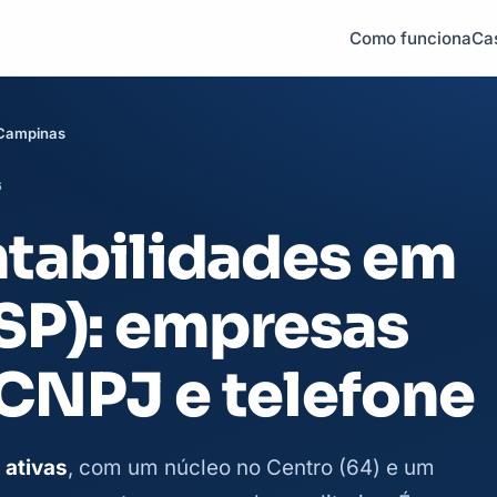
Como funciona
Ca
 Campinas
6
ntabilidades em
SP): empresas
 CNPJ e telefone
 ativas
, com um núcleo no Centro (64) e um