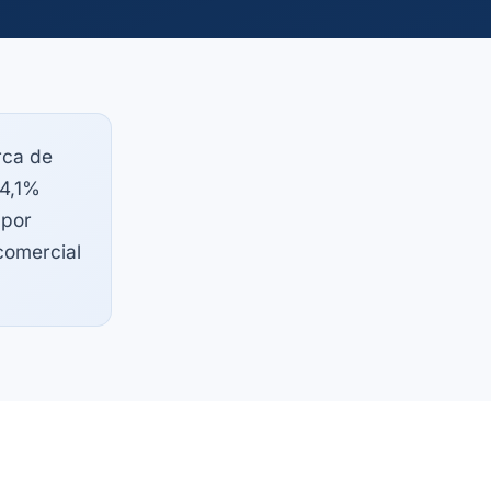
ca de
84,1%
 por
 comercial