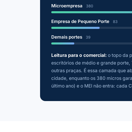
Microempresa
380
Empresa de Pequeno Porte
83
Demais portes
39
Leitura para o comercial:
o topo da p
escritórios de médio e grande porte,
outras praças. É essa camada que abr
cidade, enquanto os 380 micros gara
último ano) e o MEI não entra: cada 