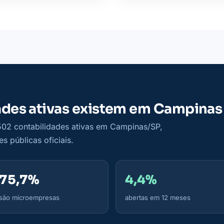
ades ativas existem em Campinas
502 contabilidades ativas em Campinas/SP,
s públicas oficiais.
75,7%
4,4%
são microempresas
abertas em 12 meses