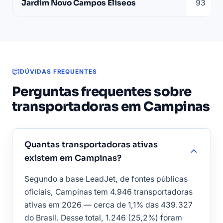
Jardim Novo Campos Elíseos
93
em
Campinas
(base
LeadJet,
julho/2026)
DÚVIDAS FREQUENTES
Perguntas frequentes sobre
transportadoras em Campinas
Quantas transportadoras ativas
existem em Campinas?
Segundo a base LeadJet, de fontes públicas
oficiais, Campinas tem 4.946 transportadoras
ativas em 2026 — cerca de 1,1% das 439.327
do Brasil. Desse total, 1.246 (25,2%) foram