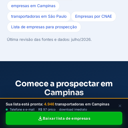
empresas em Campinas
transportadoras em São Paulo
Empresas por CNAE
Lista de empresas para prospecção
Última revisão das fontes e dados: julho/2026.
Comece a prospectar em
Campinas
Escolha um plano da LeadJet para filtrar
Sua lista está pronta:
4.946
transportadoras em Campinas
×
Telefone e e-mail
·
R$ 97 único
·
download imediato
transportadoras ativas de Campinas por bairro e
Baixar lista de empresas
porte, baixar contatos e iniciar a prospecção B2B
com mais clareza.