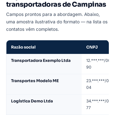
transportadoras de Campinas
Campos prontos para a abordagem. Abaixo,
uma amostra ilustrativa do formato — na lista os
contatos vêm completos.
Razão social
CNPJ
Amostra
Transportadora Exemplo Ltda
12.***.***/0001
de
90
lista
de
Transportes Modelo ME
23.***.***/000
transportadoras
04
em
Campinas
Logística Demo Ltda
34.***.***/000
(dados
77
de