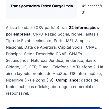
exemplo)
Transportadora Teste Carga Ltda
45.***.***/000
31
A lista LeadJet (CSV padrão) traz
22 informações
por empresa
: CNPJ, Razão Social, Nome Fantasia,
Tipo de Estabelecimento, Porte, MEI, Simples
Nacional, Data de Abertura, Capital Social, CNAE
Principal, Setor, Descrição CNAE, CNAEs
Secundários, Natureza Jurídica, Endereço, Bairro,
Cidade, UF, CEP, E-mail, Telefone 1 e Telefone 2. Há
ainda layouts prontos de HubSpot (18 informações),
Pipedrive (17) e Zoho (19).
Compliance:
dados de
fontes públicas oficiais; abordagem comercial e
responsável.