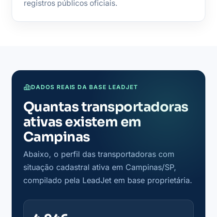
registros públicos oficiais.
DADOS REAIS DA BASE LEADJET
Quantas transportadoras
ativas existem em
Campinas
Abaixo, o perfil das transportadoras com
situação cadastral ativa em Campinas/SP,
compilado pela LeadJet em base proprietária.