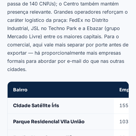
passa de 140 CNPJs); o Centro também mantém
presença relevante. Grandes operadores reforçam o
caráter logístico da praça: FedEx no Distrito
Industrial, JSL no Techno Park e a Ebazar (grupo
Mercado Livre) entre os maiores capitais. Para o
comercial, aqui vale mais separar por porte antes de
exportar — há proporcionalmente mais empresas
formais para abordar por e-mail do que nas outras
cidades.
Bairro
Empres
Bairros
Cidade Satélite Íris
155
líderes
em
Parque Residencial Vila União
103
transportadoras
ativas