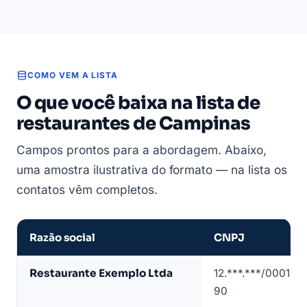
COMO VEM A LISTA
O que você baixa na lista de
restaurantes de Campinas
Campos prontos para a abordagem. Abaixo,
uma amostra ilustrativa do formato — na lista os
contatos vêm completos.
Razão social
CNPJ
Amostra
Restaurante Exemplo Ltda
12.***.***/0001-
de
90
lista