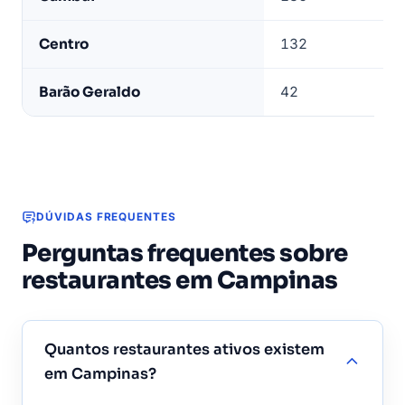
com
mais
Centro
132
estabelecimentos
de
Barão Geraldo
42
alimentação
em
Campinas
DÚVIDAS FREQUENTES
Perguntas frequentes sobre
restaurantes em Campinas
Quantos restaurantes ativos existem
em Campinas?