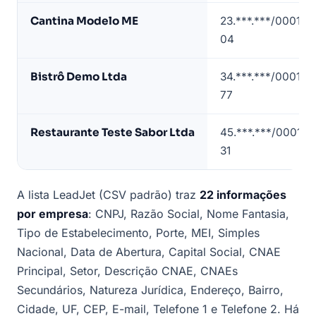
de
Cantina Modelo ME
23.***.***/0001-
restaurantes
04
em
Campinas
Bistrô Demo Ltda
34.***.***/0001-
(dados
77
de
exemplo)
Restaurante Teste Sabor Ltda
45.***.***/0001-
31
A lista LeadJet (CSV padrão) traz
22 informações
por empresa
: CNPJ, Razão Social, Nome Fantasia,
Tipo de Estabelecimento, Porte, MEI, Simples
Nacional, Data de Abertura, Capital Social, CNAE
Principal, Setor, Descrição CNAE, CNAEs
Secundários, Natureza Jurídica, Endereço, Bairro,
Cidade, UF, CEP, E-mail, Telefone 1 e Telefone 2. Há