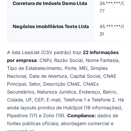
Corretora de Imóveis Demo Ltda
34.***.***/000
Pessoa
77
(dados
de
Negócios Imobiliários Teste Ltda
45.***.***/000
exemplo)
31
A lista LeadJet (CSV padrão) traz
22 informações
por empresa
: CNPJ, Razão Social, Nome Fantasia,
Tipo de Estabelecimento, Porte, MEI, Simples
Nacional, Data de Abertura, Capital Social, CNAE
Principal, Setor, Descrição CNAE, CNAEs
Secundários, Natureza Jurídica, Endereço, Bairro,
Cidade, UF, CEP, E-mail, Telefone 1 e Telefone 2. Há
ainda layouts prontos de HubSpot (18 informações),
Pipedrive (17) e Zoho (19).
Compliance:
dados de
fontes públicas oficiais; abordagem comercial e