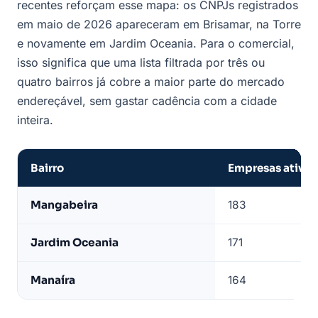
recentes reforçam esse mapa: os CNPJs registrados
em maio de 2026 apareceram em Brisamar, na Torre
e novamente em Jardim Oceania. Para o comercial,
isso significa que uma lista filtrada por três ou
quatro bairros já cobre a maior parte do mercado
endereçável, sem gastar cadência com a cidade
inteira.
Bairro
Empresas ativas
Bairros
Mangabeira
183
com
mais
Jardim Oceania
171
imobiliárias
ativas
Manaíra
164
em
João