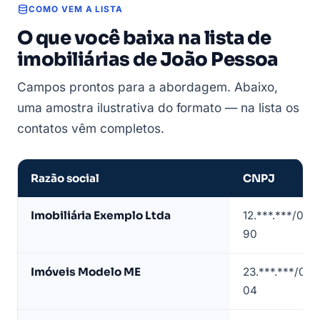
COMO VEM A LISTA
O que você baixa na lista de
imobiliárias de João Pessoa
Campos prontos para a abordagem. Abaixo,
uma amostra ilustrativa do formato — na lista os
contatos vêm completos.
Razão social
CNPJ
Amostra
Imobiliária Exemplo Ltda
12.***.***/000
de
90
lista
de
Imóveis Modelo ME
23.***.***/000
imobiliárias
04
em
João