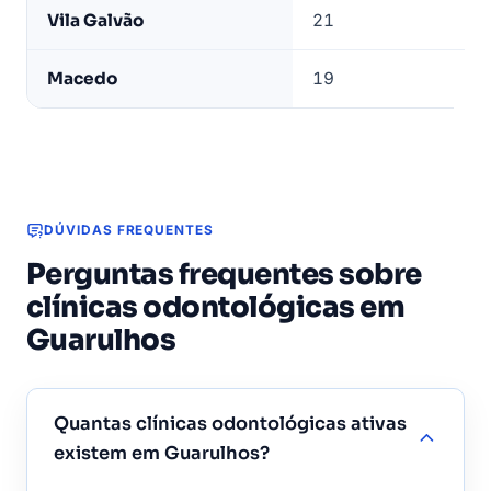
mais
Vila Galvão
21
clínicas
odontológicas
Macedo
19
ativas
em
Guarulhos
DÚVIDAS FREQUENTES
Perguntas frequentes sobre
clínicas odontológicas em
Guarulhos
Quantas clínicas odontológicas ativas
existem em Guarulhos?