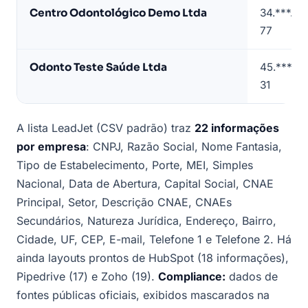
em
Centro Odontológico Demo Ltda
34.***.**
Guarulhos
77
(contatos
mascarados)
Odonto Teste Saúde Ltda
45.***.**
31
A lista LeadJet (CSV padrão) traz
22 informações
por empresa
: CNPJ, Razão Social, Nome Fantasia,
Tipo de Estabelecimento, Porte, MEI, Simples
Nacional, Data de Abertura, Capital Social, CNAE
Principal, Setor, Descrição CNAE, CNAEs
Secundários, Natureza Jurídica, Endereço, Bairro,
Cidade, UF, CEP, E-mail, Telefone 1 e Telefone 2. Há
ainda layouts prontos de HubSpot (18 informações),
Pipedrive (17) e Zoho (19).
Compliance:
dados de
fontes públicas oficiais, exibidos mascarados na