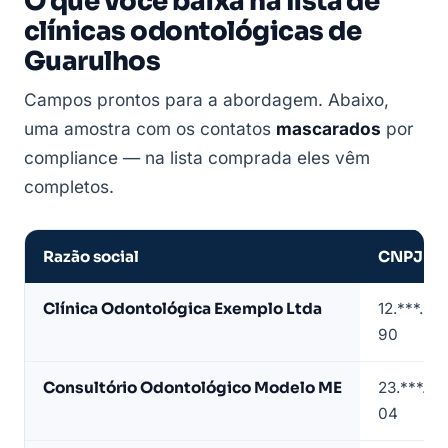
O que você baixa na lista de
clínicas odontológicas de
Guarulhos
Campos prontos para a abordagem. Abaixo,
uma amostra com os contatos
mascarados
por
compliance — na lista comprada eles vêm
completos.
Razão social
CNPJ
Amostra
Clínica Odontológica Exemplo Ltda
12.***.**
de
90
lista
de
Consultório Odontológico Modelo ME
23.***.**
clínicas
04
odontológicas