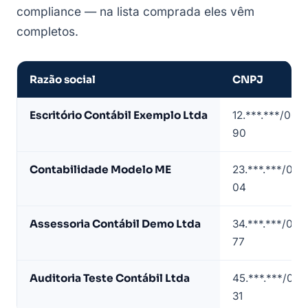
compliance — na lista comprada eles vêm
completos.
Razão social
CNPJ
Amostra
Escritório Contábil Exemplo Ltda
12.***.***/000
de
90
lista
de
Contabilidade Modelo ME
23.***.***/000
contabilidades
04
em
Guarulhos
Assessoria Contábil Demo Ltda
34.***.***/000
(contatos
77
mascarados)
Auditoria Teste Contábil Ltda
45.***.***/000
31