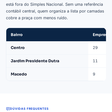
está fora do Simples Nacional. Sem uma referência
contábil central, quem organiza a lista por camadas
cobre a praça com menos ruído.
Bairro
Empresas 
Bairros
Centro
29
com
mais
Jardim Presidente Dutra
11
contabilidades
ativas
Macedo
9
em
Guarulhos
DÚVIDAS FREQUENTES