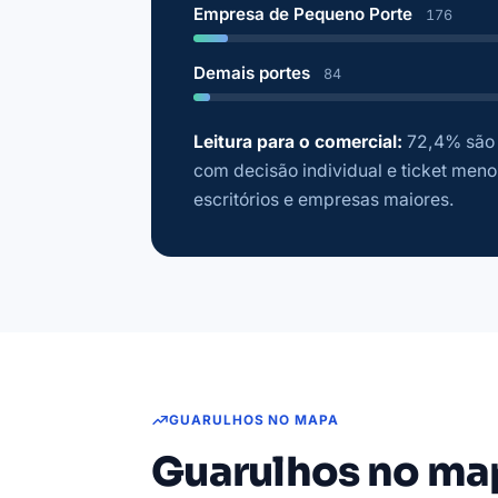
Empresa de Pequeno Porte
176
Demais portes
84
Leitura para o comercial:
72,4% são 
com decisão individual e ticket menor
escritórios e empresas maiores.
GUARULHOS NO MAPA
Guarulhos no ma