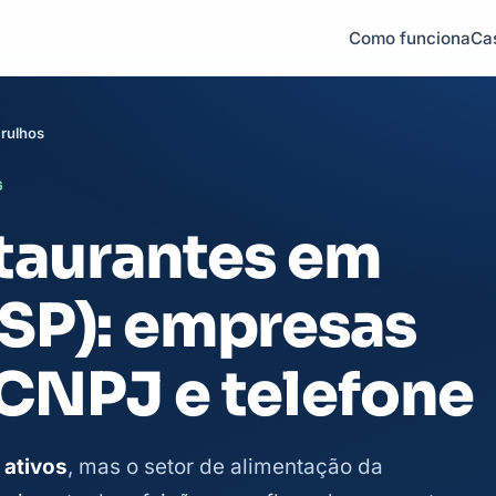
Como funciona
Ca
rulhos
6
staurantes em
(SP): empresas
 CNPJ e telefone
 ativos
, mas o setor de alimentação da