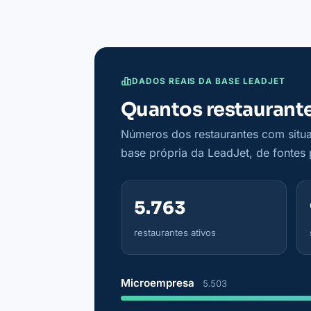
DADOS REAIS DA BASE LEADJET
Quantos restaurant
Números dos restaurantes com situa
base própria da LeadJet, de fontes p
5.763
restaurantes ativos
Microempresa
5.503